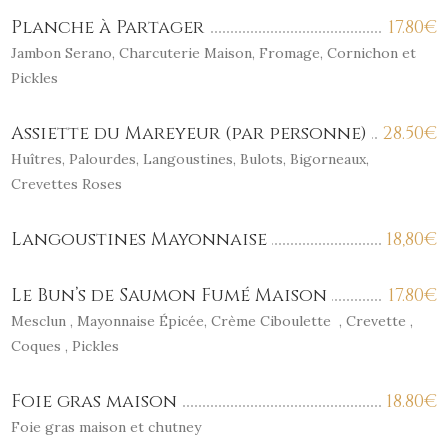
Planche à Partager
17.80
€
Jambon Serano, Charcuterie Maison, Fromage, Cornichon et
Pickles
Assiette du Mareyeur (par personne)
28.50
€
Huîtres, Palourdes, Langoustines, Bulots, Bigorneaux,
Crevettes Roses
Langoustines Mayonnaise
18,80
€
Le Bun’s de Saumon Fumé Maison
17.80
€
Mesclun , Mayonnaise Épicée, Crème Ciboulette , Crevette ,
Coques , Pickles
Foie gras maison
18.80
€
Foie gras maison et chutney