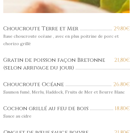
Choucroute Terre et Mer
29.80
€
Base choucroute océane , avec en plus poitrine de porc et
chorizo grillé
Gratin de poisson façon Bretonne
21,80
€
(selon arrivage du jour)
Choucroute Océane
26.80
€
Saumon fumé, Merlu, Haddock, Fruits de Mer et Beurre Blanc
Cochon grillé au feu de bois
18.80
€
Sauce au cidre
Onglet de bœuf sauce poivre
21,80
€