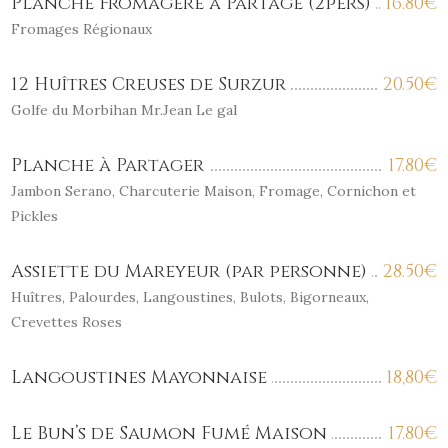
Planche Fromagère à Partagé (2pers)
16.80
€
Fromages Régionaux
12 Huîtres Creuses de Surzur
20.50
€
Golfe du Morbihan Mr.Jean Le gal
Planche à Partager
17.80
€
Jambon Serano, Charcuterie Maison, Fromage, Cornichon et
Pickles
Assiette du Mareyeur (par personne)
28.50
€
Huîtres, Palourdes, Langoustines, Bulots, Bigorneaux,
Crevettes Roses
Langoustines Mayonnaise
18,80
€
Le Bun’s de Saumon Fumé Maison
17.80
€