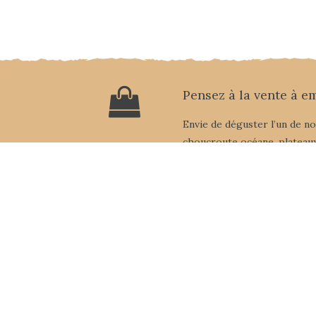
Pensez à la vente à e
Envie de déguster l’un de n
choucroute océane, plateaux
Contactez-nous
Route de Vannes - Marzan 56130
02 99 90 60 69
Ouvert le midi toute la semaine
Fermé le mardi soir et mercredi toute la j