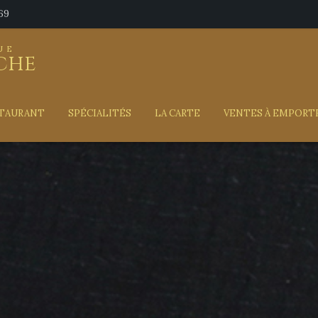
69
UE
oche
TAURANT
SPÉCIALITÉS
LA CARTE
VENTES À EMPORT