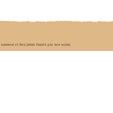
 saumon et lieu jaune fumés par nos soins,
Suivez-nous
Rejoignez-nous !