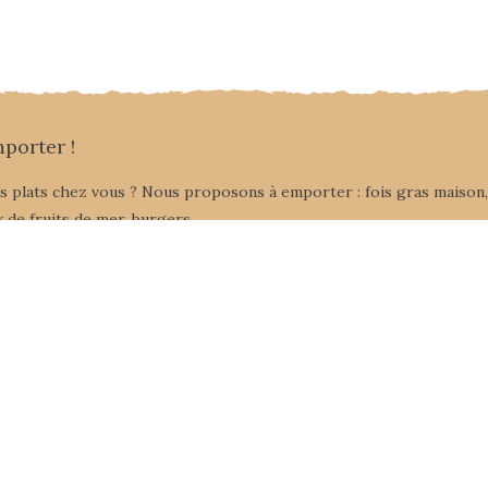
mporter !
os plats chez vous ? Nous proposons à emporter : fois gras maison,
 de fruits de mer, burgers.
ournée